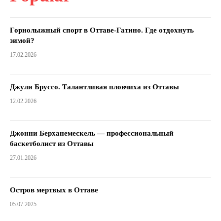
Горнолыжный спорт в Оттаве-Гатино. Где отдохнуть
зимой?
17.02.2026
Джули Бруссо. Талантливая пловчиха из Оттавы
12.02.2026
Джонни Берханемескель — профессиональный
баскетболист из Оттавы
27.01.2026
Остров мертвых в Оттаве
05.07.2025