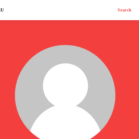
RU
Search