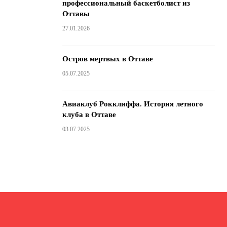
профессиональный баскетболист из
Оттавы
27.01.2026
Остров мертвых в Оттаве
05.07.2025
Авиаклуб Рокклиффа. История летного
клуба в Оттаве
03.07.2025