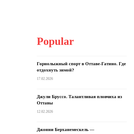
Popular
Горнолыжный спорт в Оттаве-Гатино. Где
отдохнуть зимой?
17.02.2026
Джули Бруссо. Талантливая пловчиха из
Оттавы
12.02.2026
Джонни Берханемескель —