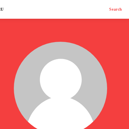
RU
Search