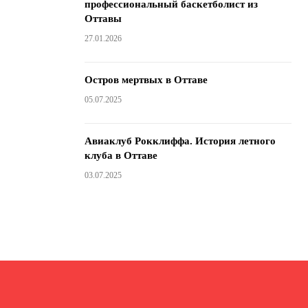
профессиональный баскетболист из
Оттавы
27.01.2026
Остров мертвых в Оттаве
05.07.2025
Авиаклуб Рокклиффа. История летного
клуба в Оттаве
03.07.2025