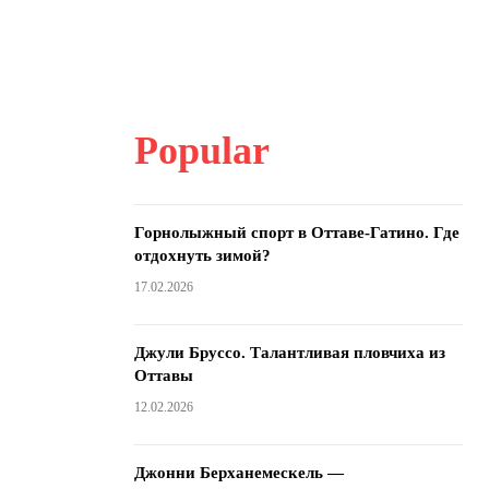
Popular
Горнолыжный спорт в Оттаве-Гатино. Где
отдохнуть зимой?
17.02.2026
Джули Бруссо. Талантливая пловчиха из
Оттавы
12.02.2026
Джонни Берханемескель —