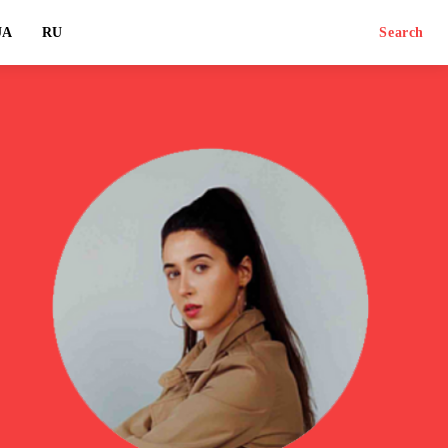
UA
RU
Search