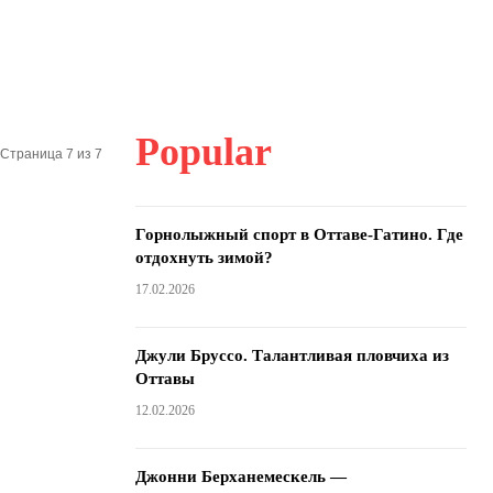
Popular
Страница 7 из 7
Горнолыжный спорт в Оттаве-Гатино. Где
отдохнуть зимой?
17.02.2026
Джули Бруссо. Талантливая пловчиха из
Оттавы
12.02.2026
Джонни Берханемескель —