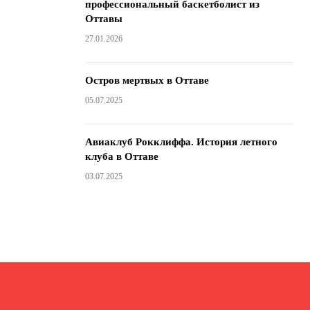
профессиональный баскетболист из
Оттавы
27.01.2026
Остров мертвых в Оттаве
05.07.2025
Авиаклуб Рокклиффа. История летного
клуба в Оттаве
03.07.2025