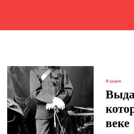
Я здоров
Выда
кото
веке