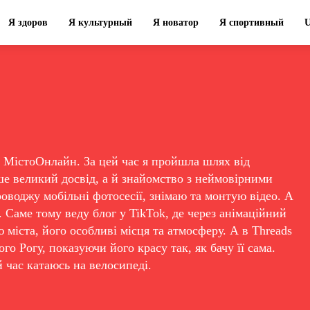
Я здоров
Я культурный
Я новатор
Я спортивный
и МістоОнлайн. За цей час я пройшла шлях від
е великий досвід, а й знайомство з неймовірними
роводжу мобільні фотосесії, знімаю та монтую відео. А
 Саме тому веду блог у TikTok, де через анімаційний
 міста, його особливі місця та атмосферу. А в Threads
о Рогу, показуючи його красу так, як бачу її сама.
й час катаюсь на велосипеді.