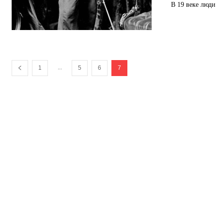
В 19 веке люди
...
1
5
6
7