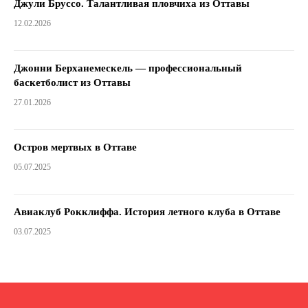
Джули Бруссо. Талантливая пловчиха из Оттавы
12.02.2026
Джонни Берханемескель — профессиональный
баскетболист из Оттавы
27.01.2026
Остров мертвых в Оттаве
05.07.2025
Авиаклуб Рокклиффа. История летного клуба в Оттаве
03.07.2025