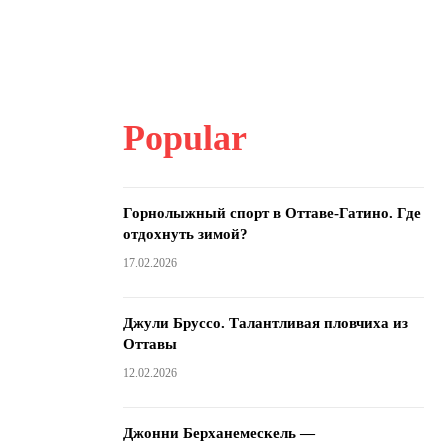
Popular
Горнолыжный спорт в Оттаве-Гатино. Где
отдохнуть зимой?
17.02.2026
Джули Бруссо. Талантливая пловчиха из
Оттавы
12.02.2026
Джонни Берханемескель —