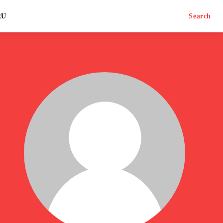
RU
Search