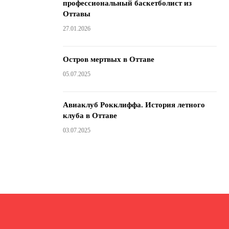
профессиональный баскетболист из
Оттавы
27.01.2026
Остров мертвых в Оттаве
05.07.2025
Авиаклуб Рокклиффа. История летного
клуба в Оттаве
03.07.2025