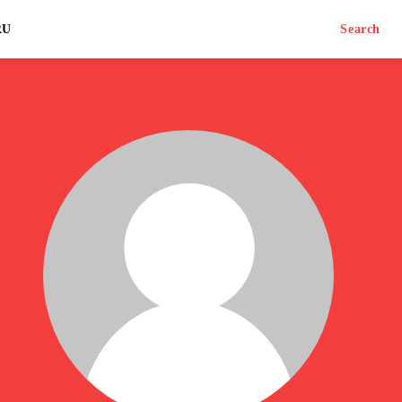
RU
Search