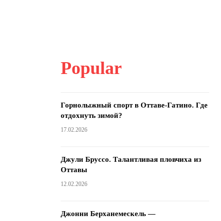
Popular
Горнолыжный спорт в Оттаве-Гатино. Где
отдохнуть зимой?
17.02.2026
Джули Бруссо. Талантливая пловчиха из
Оттавы
12.02.2026
Джонни Берханемескель —