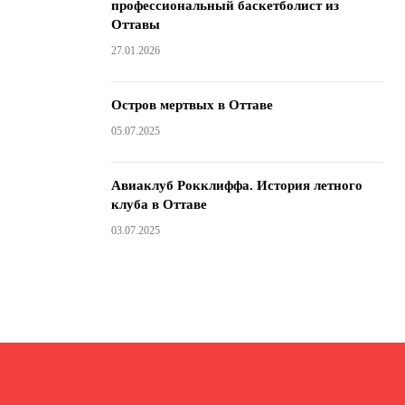
профессиональный баскетболист из
Оттавы
27.01.2026
Остров мертвых в Оттаве
05.07.2025
Авиаклуб Рокклиффа. История летного
клуба в Оттаве
03.07.2025