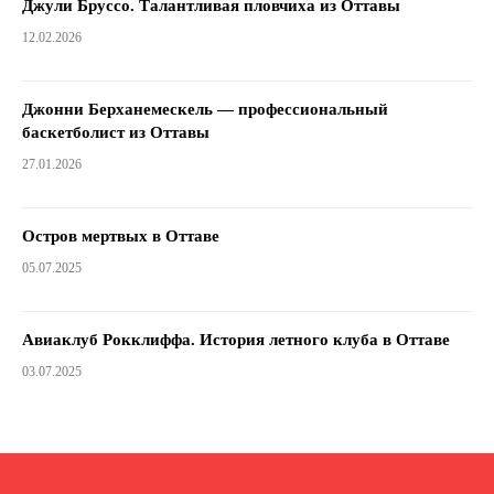
Джули Бруссо. Талантливая пловчиха из Оттавы
12.02.2026
Джонни Берханемескель — профессиональный
баскетболист из Оттавы
27.01.2026
Остров мертвых в Оттаве
05.07.2025
Авиаклуб Рокклиффа. История летного клуба в Оттаве
03.07.2025