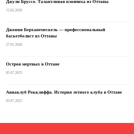
Джули Бруссо. Талантливая пловчиха из Оттавы
12.02.2026
Джонни Берханемескель — профессиональный
баскетболист из Оттавы
27.01.2026
Остров мертвых в Оттаве
05.07.2025
Авиаклуб Рокклиффа. История летного клуба в Оттаве
03.07.2025