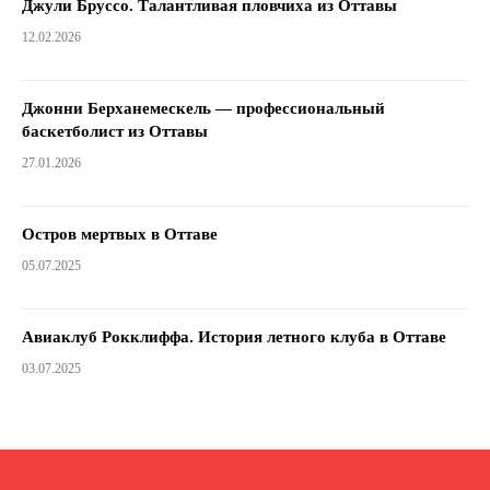
Джули Бруссо. Талантливая пловчиха из Оттавы
12.02.2026
Джонни Берханемескель — профессиональный
баскетболист из Оттавы
27.01.2026
Остров мертвых в Оттаве
05.07.2025
Авиаклуб Рокклиффа. История летного клуба в Оттаве
03.07.2025