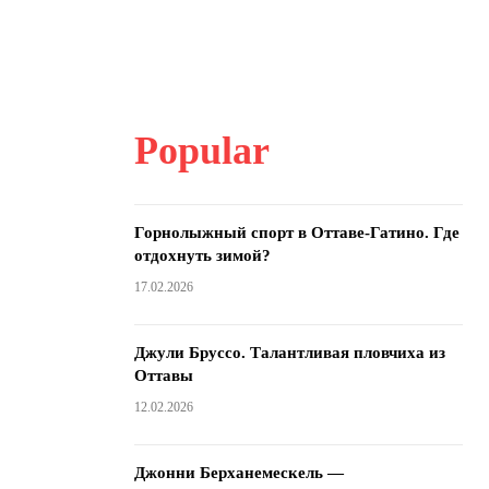
Popular
Горнолыжный спорт в Оттаве-Гатино. Где
отдохнуть зимой?
17.02.2026
Джули Бруссо. Талантливая пловчиха из
Оттавы
12.02.2026
Джонни Берханемескель —