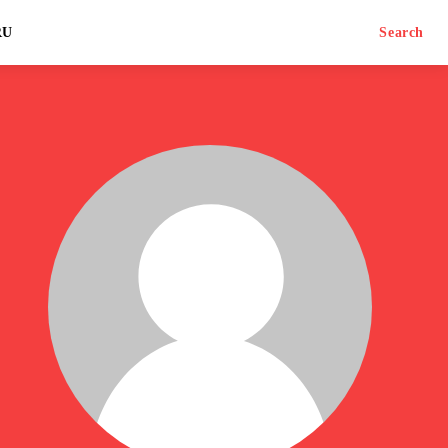
RU
Search