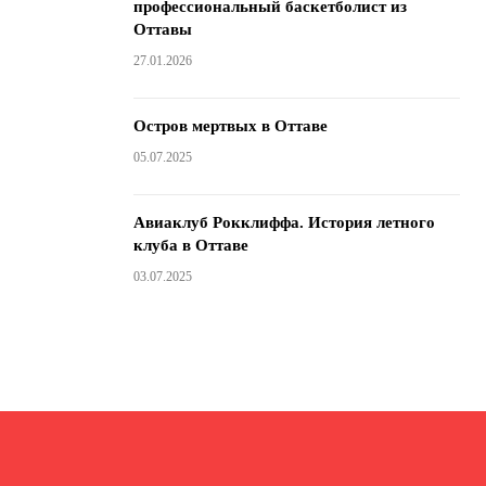
профессиональный баскетболист из
Оттавы
27.01.2026
Остров мертвых в Оттаве
05.07.2025
Авиаклуб Рокклиффа. История летного
клуба в Оттаве
03.07.2025