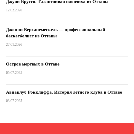
Джули Бруссо. Талантливая пловчиха из Оттавы
12.02.2026
Джонни Берханемескель — профессиональный
баскетболист из Оттавы
27.01.2026
Остров мертвых в Оттаве
05.07.2025
Авиаклуб Рокклиффа. История летного клуба в Оттаве
03.07.2025