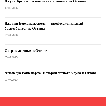
Джули Бруссо. Талантливая пловчиха из Оттавы
12.02.2026
Джонни Берханемескель — профессиональный
баскетболист из Оттавы
27.01.2026
Остров мертвых в Оттаве
05.07.2025
Авиаклуб Рокклиффа. История летного клуба в Оттаве
03.07.2025