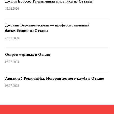
Джули Бруссо. Талантливая пловчиха из Оттавы
12.02.2026
Джонни Берханемескель — профессиональный
баскетболист из Оттавы
27.01.2026
Остров мертвых в Оттаве
05.07.2025
Авиаклуб Рокклиффа. История летного клуба в Оттаве
03.07.2025