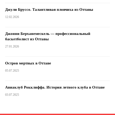
Джули Бруссо. Талантливая пловчиха из Оттавы
12.02.2026
Джонни Берханемескель — профессиональный
баскетболист из Оттавы
27.01.2026
Остров мертвых в Оттаве
05.07.2025
Авиаклуб Рокклиффа. История летного клуба в Оттаве
03.07.2025