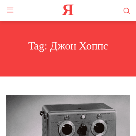
Я
Tag:
Джон Хоппс