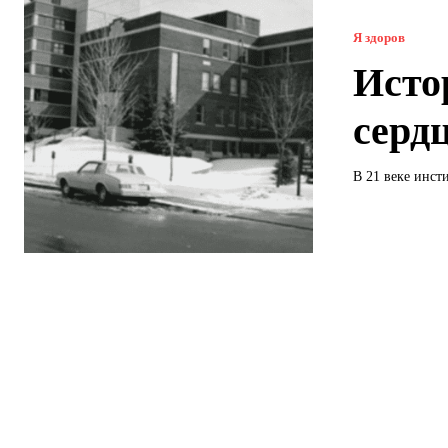
Я здоров
Исто
серд
В 21 веке инсти