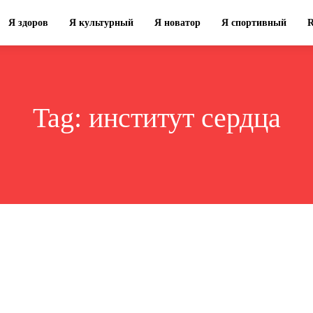
Я здоров
Я культурный
Я новатор
Я спортивный
Tag:
институт сердца