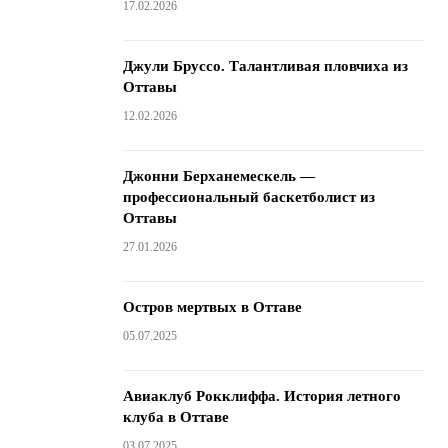
17.02.2026
Джули Бруссо. Талантливая пловчиха из
Оттавы
12.02.2026
Джонни Берханемескель —
профессиональный баскетболист из
Оттавы
27.01.2026
Остров мертвых в Оттаве
05.07.2025
Авиаклуб Рокклиффа. История летного
клуба в Оттаве
03.07.2025