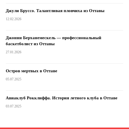
Джули Бруссо. Талантливая пловчиха из Оттавы
12.02.2026
Джонни Берханемескель — профессиональный
баскетболист из Оттавы
27.01.2026
Остров мертвых в Оттаве
05.07.2025
Авиаклуб Рокклиффа. История летного клуба в Оттаве
03.07.2025