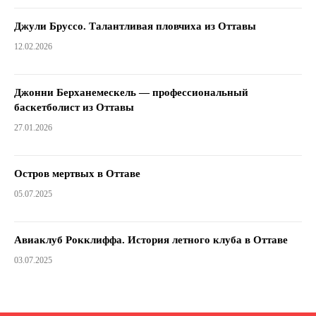
Джули Бруссо. Талантливая пловчиха из Оттавы
12.02.2026
Джонни Берханемескель — профессиональный
баскетболист из Оттавы
27.01.2026
Остров мертвых в Оттаве
05.07.2025
Авиаклуб Рокклиффа. История летного клуба в Оттаве
03.07.2025