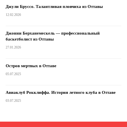
Джули Бруссо. Талантливая пловчиха из Оттавы
12.02.2026
Джонни Берханемескель — профессиональный
баскетболист из Оттавы
27.01.2026
Остров мертвых в Оттаве
05.07.2025
Авиаклуб Рокклиффа. История летного клуба в Оттаве
03.07.2025