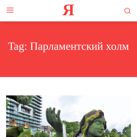
Я
Tag:
Парламентский холм