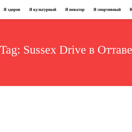
Я здоров
Я культурный
Я новатор
Я спортивный
Tag:
Sussex Drive в Оттав