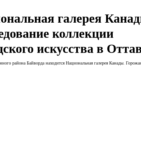
ональная галерея Канад
едование коллекции
дского искусства в Отта
ного района Байворда находится Национальная галерея Канады. Горожан