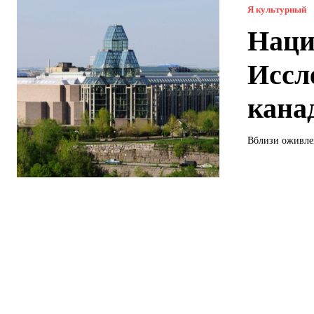
Я культурный
Наци
Иссл
кана
Вблизи оживлен