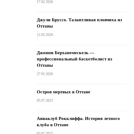
17.02.2026
Джули Бруссо. Талантливая пловчиха из
Оттавы
12.02.2026
Джонни Берханемескель —
профессиональный баскетболист из
Оттавы
27.01.2026
Остров мертвых в Оттаве
05.07.2025
Авиаклуб Рокклиффа. История летного
клуба в Оттаве
03.07.2025