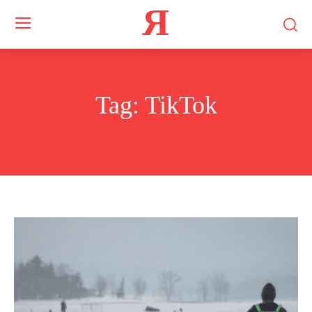
Я
Tag:
TikTok