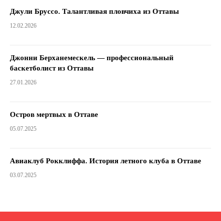
Джули Бруссо. Талантливая пловчиха из Оттавы
12.02.2026
Джонни Берханемескель — профессиональный
баскетболист из Оттавы
27.01.2026
Остров мертвых в Оттаве
05.07.2025
Авиаклуб Рокклиффа. История летного клуба в Оттаве
03.07.2025