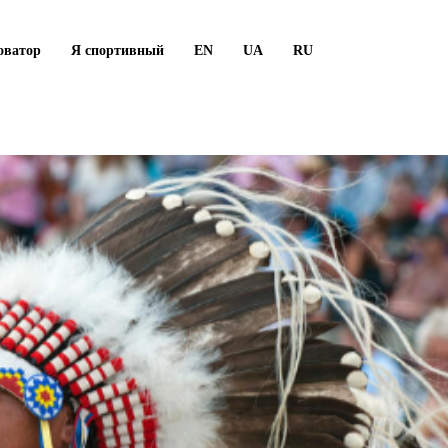
оватор
Я спортивный
EN
UA
RU