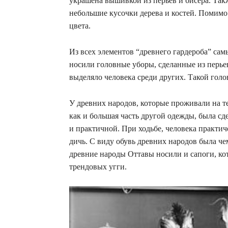
украшена вышивкой из перьев и бисера. Такж
небольшие кусочки дерева и костей. Помимо
цвета.
Из всех элементов “древнего гардероба” с
носили головные уборы, сделанные из перье
выделяло человека среди других. Такой гол
У древних народов, которые проживали на т
как и большая часть другой одежды, была сд
и практичной. При ходьбе, человека практич
дичь. С виду обувь древних народов была ч
древние народы Оттавы носили и сапоги, к
трендовых угги.