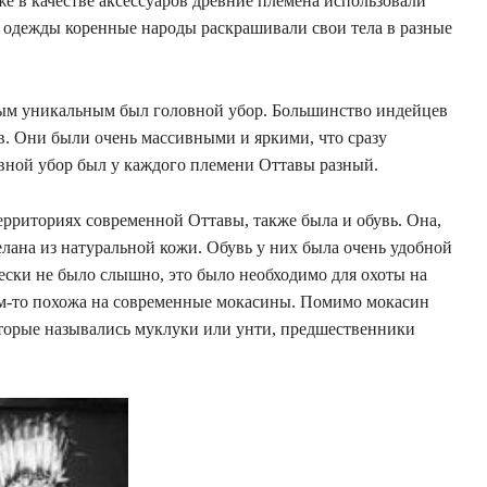
е в качестве аксессуаров древние племена использовали
 одежды коренные народы раскрашивали свои тела в разные
амым уникальным был головной убор. Большинство индейцев
в. Они были очень массивными и яркими, что сразу
овной убор был у каждого племени Оттавы разный.
ерриториях современной Оттавы, также была и обувь. Она,
елана из натуральной кожи. Обувь у них была очень удобной
ески не было слышно, это было необходимо для охоты на
ем-то похожа на современные мокасины. Помимо мокасин
оторые назывались муклуки или унти, предшественники