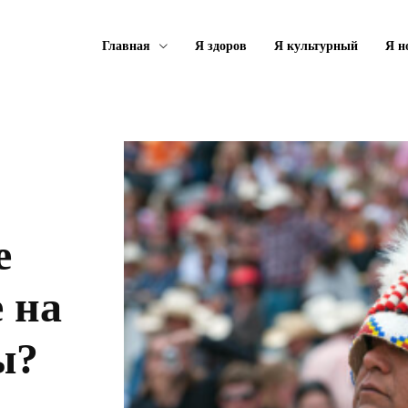
Главная
Я здоров
Я культурный
Я н
е
 на
ы?