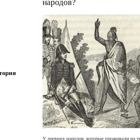
народов?
тория
У древних народов, которые проживали на т