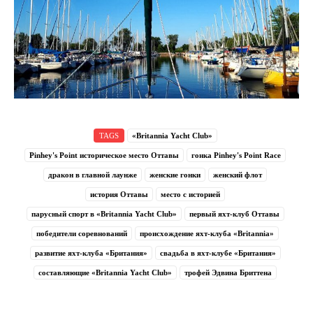
TAGS
«Britannia Yacht Club»
Pinhey's Point историческое место Оттавы
гонка Pinhey's Point Race
дракон в главной лаунже
женские гонки
женский флот
история Оттавы
место с историей
парусный спорт в «Britannia Yacht Club»
первый яхт-клуб Оттавы
победители соревнований
происхождение яхт-клуба «Britannia»
развитие яхт-клуба «Британия»
свадьба в яхт-клубе «Британия»
составляющие «Britannia Yacht Club»
трофей Эдвина Бриттена