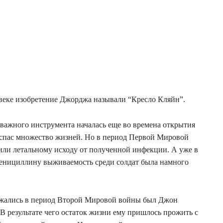
0 веке изобретение Джорджа называли “Кресло Кляйн”.
 важного инструмента началась еще во времена открытия
спас множество жизней. Но в период Первой Мировой
ли летальному исходу от полученной инфекции. А уже в
енициллину выживаемость среди солдат была намного
ажались в период Второй Мировой войны был Джон
В результате чего остаток жизни ему пришлось прожить с