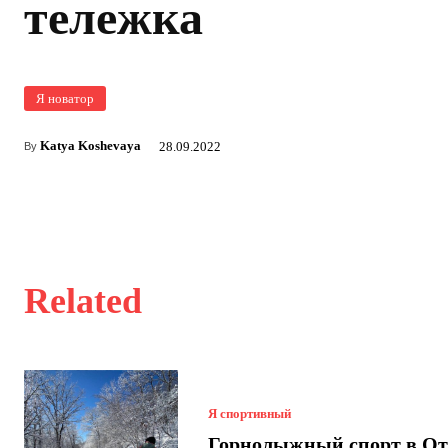
тележка
Я новатор
Katya Koshevaya
28.09.2022
By
Related
Я спортивный
Горнолыжный спорт в От