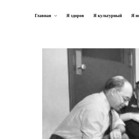
Главная
Я здоров
Я культурный
Я н