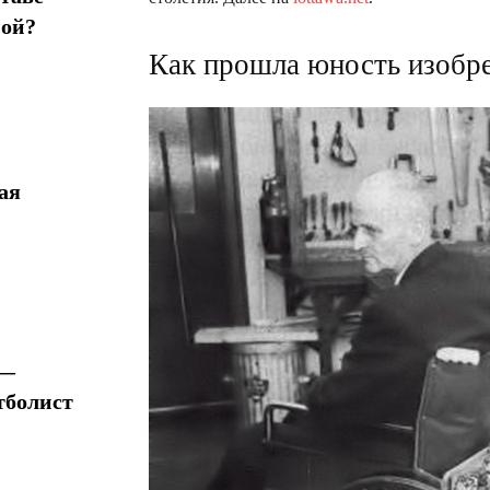
мой?
Как прошла юность изобре
ая
 —
тболист