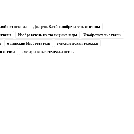
ляйн из оттавы
Джордж Кляйн изобретатель из оттвы
Оттавы
Изобретатель из столицы канады
Изобретатель оттавы
и
оттавский Изобретатель
электрическая тележка
из оттвы
электрическая тележка оттвы