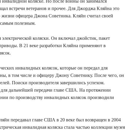
 инвалидной коляске. Но после войны он занимался
щал встречи ветеранов и прочее. Для Джорджа Кляйна это
о жизни офицера Джона Советника. Кляйн считал своей
и самым полезным.
 электрической коляски. Он включал джойстик, пакет
приводы. В 21 веке разработки Кляйна применяют в
лясок.
ческих инвалидных колясок, которые он передал для
ы, в том числе и офицеру Джону Советнику. После чего, он
елей. Поиски производителя завершились успехом.
 для дальнейшей передачи главе США. На протяжении
ании по производству инвалидных колясок производили
.
ляйн передавал главе США в 20 веке был возвращен в 2004
ектрическая инвалидная коляска стала частью коллекции музея