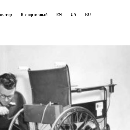
оватор
Я спортивный
EN
UA
RU