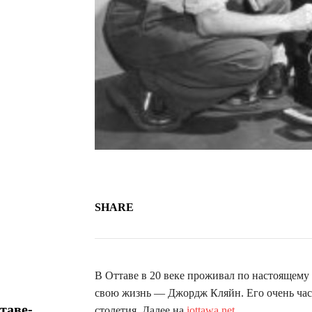
SHARE
В Оттаве в 20 веке проживал по настоящему
свою жизнь — Джордж Кляйн. Его очень час
таве-
столетия. Далее на
iottawa.net
.