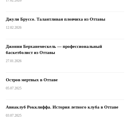
17.02.2026
Джули Бруссо. Талантливая пловчиха из Оттавы
12.02.2026
Джонни Берханемескель — профессиональный
баскетболист из Оттавы
27.01.2026
Остров мертвых в Оттаве
05.07.2025
Авиаклуб Рокклиффа. История летного клуба в Оттаве
03.07.2025