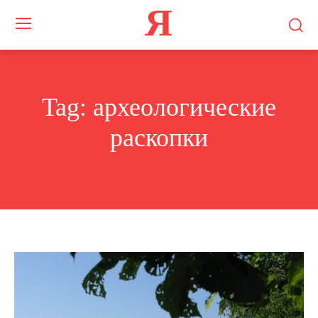
Я
Tag:
археологические
раскопки