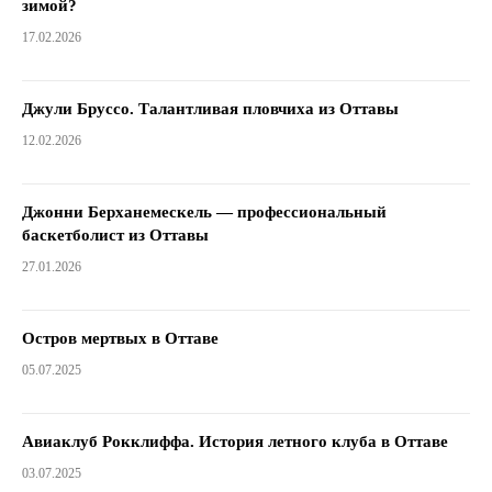
зимой?
17.02.2026
Джули Бруссо. Талантливая пловчиха из Оттавы
12.02.2026
Джонни Берханемескель — профессиональный
баскетболист из Оттавы
27.01.2026
Остров мертвых в Оттаве
05.07.2025
Авиаклуб Рокклиффа. История летного клуба в Оттаве
03.07.2025