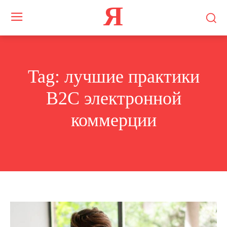
Я
Tag:
лучшие практики
B2C электронной
коммерции