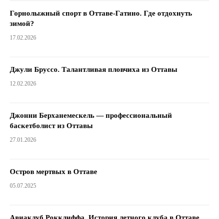
Горнолыжный спорт в Оттаве-Гатино. Где отдохнуть
зимой?
17.02.2026
Джули Бруссо. Талантливая пловчиха из Оттавы
12.02.2026
Джонни Берханемескель — профессиональный
баскетболист из Оттавы
27.01.2026
Остров мертвых в Оттаве
05.07.2025
Авиаклуб Рокклиффа. История летного клуба в Оттаве