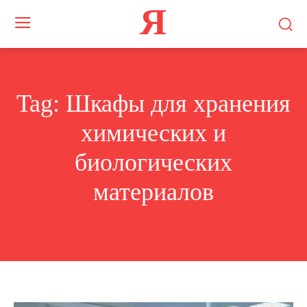
Я
Tag:
Шкафы для хранения
химических и
биологических
материалов