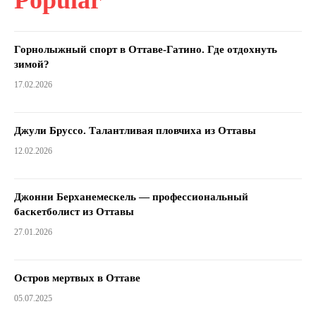
Горнолыжный спорт в Оттаве-Гатино. Где отдохнуть
зимой?
17.02.2026
Джули Бруссо. Талантливая пловчиха из Оттавы
12.02.2026
Джонни Берханемескель — профессиональный
баскетболист из Оттавы
27.01.2026
Остров мертвых в Оттаве
05.07.2025