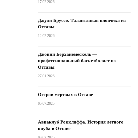
17.02.2026
Джули Бруссо. Талантливая пловчиха из
Оттавы
12.02.2026
Джонни Берханемескель —
профессиональный баскетболист из
Оттавы
27.01.2026
Остров мертвых в Оттаве
05.07.2025
Авиаклуб Рокклиффа. История летного
клуба в Оттаве
03.07.2025