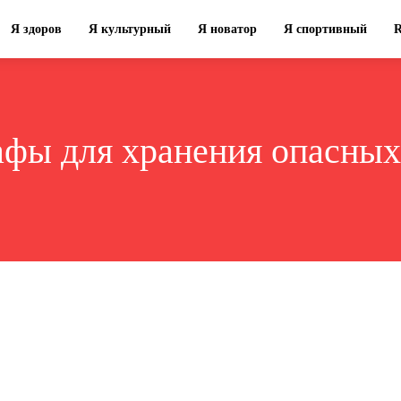
Я здоров
Я культурный
Я новатор
Я спортивный
фы для хранения опасных