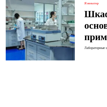
Я новатор
Шкаф
осно
прим
Лабораторные ш