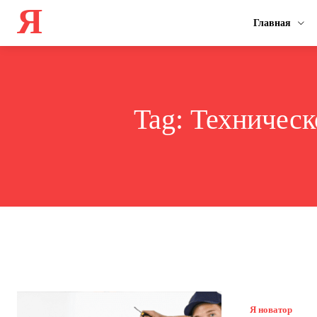
Я
Главная
Tag:
Техническ
Я новатор