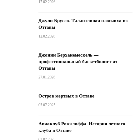
17.02.2026
Джули Бруссо. Талантливая пловчиха из
Оттавы
12.02.2026
Джонни Берханемескель —
профессиональный баскетболист из
Оттавы
27.01.2026
Остров мертвых в Оттаве
05.07.2025
Авиаклуб Рокклиффа. История летного
клуба в Оттаве
03.07.2025