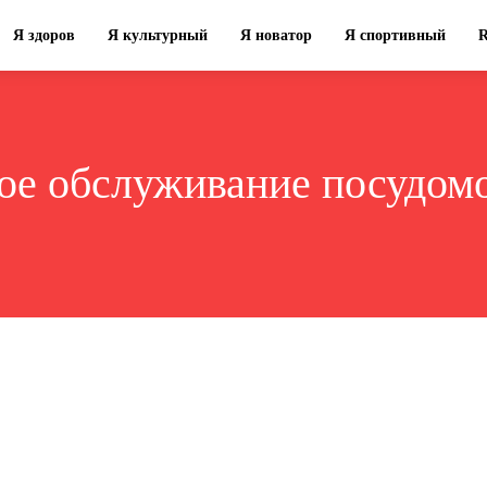
Я здоров
Я культурный
Я новатор
Я спортивный
ое обслуживание посудо