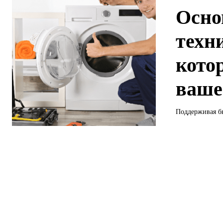
Осно
техн
кото
ваше
Поддерживая бы