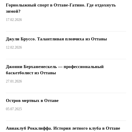
Горнолыжный спорт в Оттаве-Гатино. Где отдохнуть
зимой?
17.02.2026
Джули Бруссо. Талантливая пловчиха из Оттавы
12.02.2026
Джонни Берханемескель — профессиональный
баскетболист из Оттавы
27.01.2026
Остров мертвых в Оттаве
05.07.2025
Авиаклуб Рокклиффа. История летного клуба в Оттаве