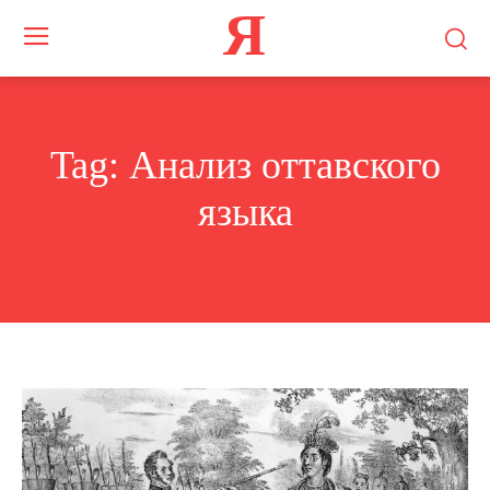
Я
Tag:
Анализ оттавского
языка