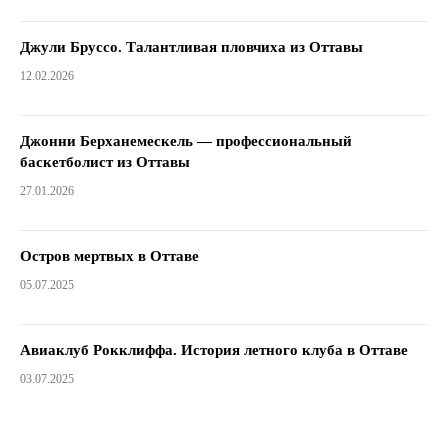
Джули Бруссо. Талантливая пловчиха из Оттавы
12.02.2026
Джонни Берханемескель — профессиональный
баскетболист из Оттавы
27.01.2026
Остров мертвых в Оттаве
05.07.2025
Авиаклуб Рокклиффа. История летного клуба в Оттаве
03.07.2025