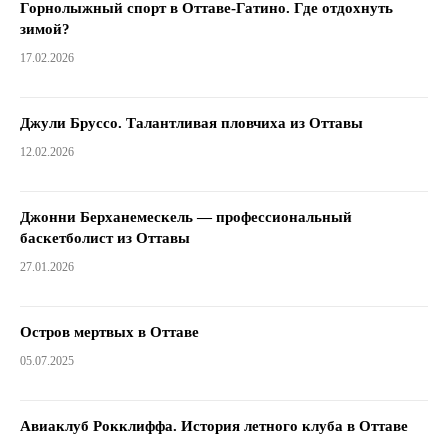
Горнолыжный спорт в Оттаве-Гатино. Где отдохнуть
зимой?
17.02.2026
Джули Бруссо. Талантливая пловчиха из Оттавы
12.02.2026
Джонни Берханемескель — профессиональный
баскетболист из Оттавы
27.01.2026
Остров мертвых в Оттаве
05.07.2025
Авиаклуб Рокклиффа. История летного клуба в Оттаве