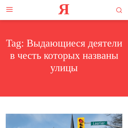
Я
Tag:
Выдающиеся деятели
в честь которых названы
улицы