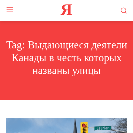
Я
Tag:
Выдающиеся деятели
Канады в честь которых
названы улицы