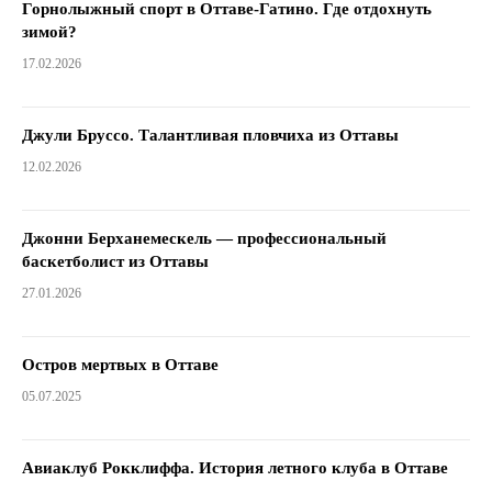
Горнолыжный спорт в Оттаве-Гатино. Где отдохнуть
зимой?
17.02.2026
Джули Бруссо. Талантливая пловчиха из Оттавы
12.02.2026
Джонни Берханемескель — профессиональный
баскетболист из Оттавы
27.01.2026
Остров мертвых в Оттаве
05.07.2025
Авиаклуб Рокклиффа. История летного клуба в Оттаве