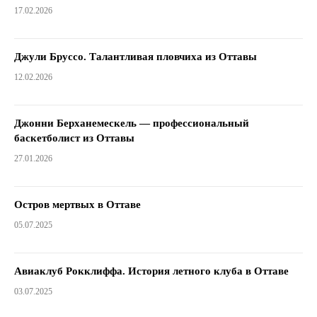
17.02.2026
Джули Бруссо. Талантливая пловчиха из Оттавы
12.02.2026
Джонни Берханемескель — профессиональный
баскетболист из Оттавы
27.01.2026
Остров мертвых в Оттаве
05.07.2025
Авиаклуб Рокклиффа. История летного клуба в Оттаве
03.07.2025