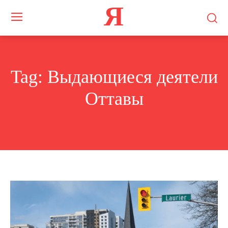
Я
Tag:
Выдающиеся деятели
Оттавы