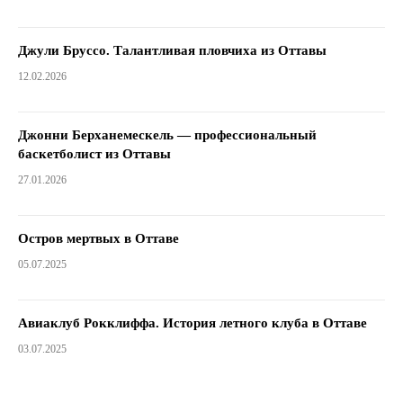
Джули Бруссо. Талантливая пловчиха из Оттавы
12.02.2026
Джонни Берханемескель — профессиональный
баскетболист из Оттавы
27.01.2026
Остров мертвых в Оттаве
05.07.2025
Авиаклуб Рокклиффа. История летного клуба в Оттаве
03.07.2025