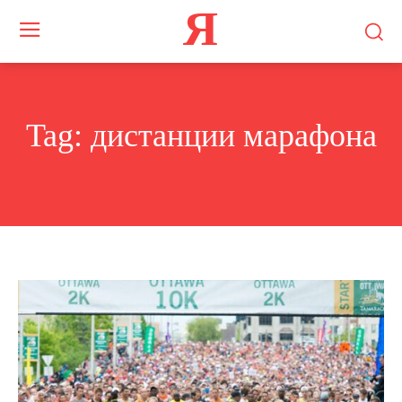
Я
Tag:
дистанции марафона