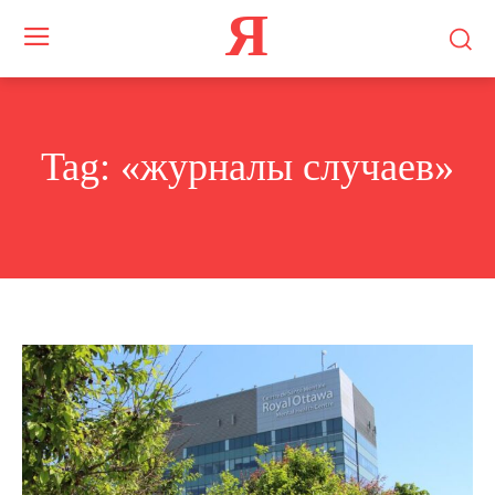
Я
Tag:
«журналы случаев»