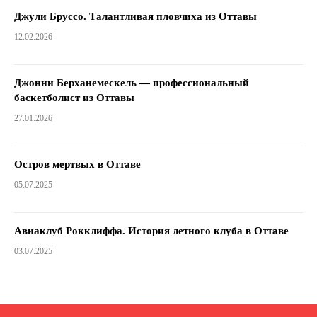
Джули Бруссо. Талантливая пловчиха из Оттавы
12.02.2026
Джонни Берханемескель — профессиональный
баскетболист из Оттавы
27.01.2026
Остров мертвых в Оттаве
05.07.2025
Авиаклуб Рокклиффа. История летного клуба в Оттаве
03.07.2025