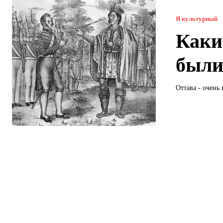
Я культурный
Каки
были
Оттава - очень