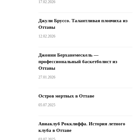
17.02.2026
Джули Бруссо. Талантливая пловчиха из
Оттавы
12.02.2026
Джонни Берханемескель —
профессиональный баскетболист из
Оттавы
27.01.2026
Остров мертвых в Оттаве
05.07.2025
Авиаклуб Рокклиффа. История летного
клуба в Оттаве
03.07.2025