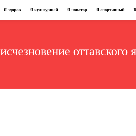
Я здоров
Я культурный
Я новатор
Я спортивный
:
исчезновение оттавского 