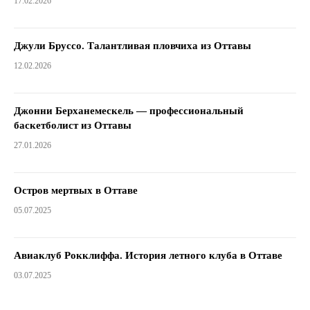
17.02.2026
Джули Бруссо. Талантливая пловчиха из Оттавы
12.02.2026
Джонни Берханемескель — профессиональный
баскетболист из Оттавы
27.01.2026
Остров мертвых в Оттаве
05.07.2025
Авиаклуб Рокклиффа. История летного клуба в Оттаве
03.07.2025