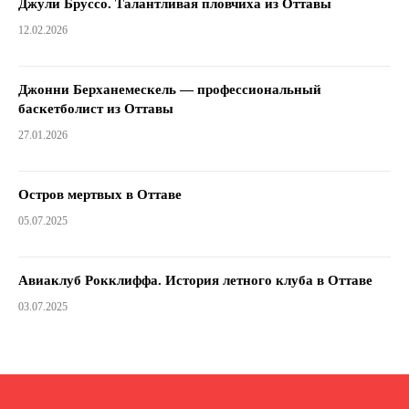
Джули Бруссо. Талантливая пловчиха из Оттавы
12.02.2026
Джонни Берханемескель — профессиональный
баскетболист из Оттавы
27.01.2026
Остров мертвых в Оттаве
05.07.2025
Авиаклуб Рокклиффа. История летного клуба в Оттаве
03.07.2025