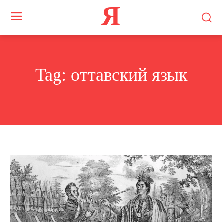
Я
Tag:
оттавский язык