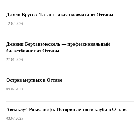
Джули Бруссо. Талантливая пловчиха из Оттавы
12.02.2026
Джонни Берханемескель — профессиональный
баскетболист из Оттавы
27.01.2026
Остров мертвых в Оттаве
05.07.2025
Авиаклуб Рокклиффа. История летного клуба в Оттаве
03.07.2025