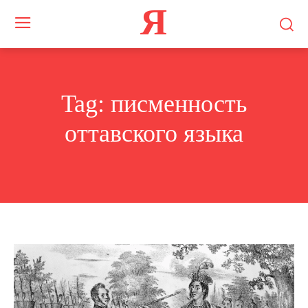
Я
Tag:
писменность
оттавского языка