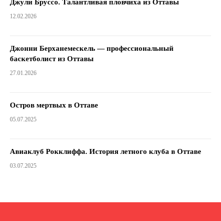
Джули Бруссо. Талантливая пловчиха из Оттавы
12.02.2026
Джонни Берханемескель — профессиональный
баскетболист из Оттавы
27.01.2026
Остров мертвых в Оттаве
05.07.2025
Авиаклуб Рокклиффа. История летного клуба в Оттаве
03.07.2025