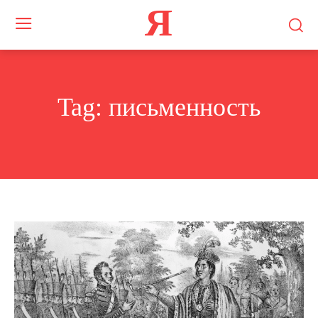
Я
Tag:
письменность