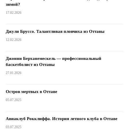
зимой?
17.02.2026
Джули Бруссо. Талантливая пловчиха из Оттавы
12.02.2026
Джонни Берханемескель — профессиональный
баскетболист из Оттавы
27.01.2026
Остров мертвых в Оттаве
05.07.2025
Авиаклуб Рокклиффа. История летного клуба в Оттаве
03.07.2025