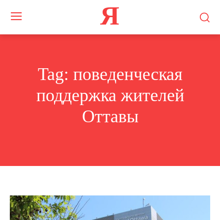
Я
Tag:
поведенческая
поддержка жителей
Оттавы