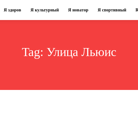
Я здоров
Я культурный
Я новатор
Я спортивный
Tag:
Улица Льюис