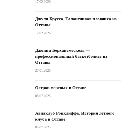
17.02.2026
Джули Бруссо. Талантливая пловчиха из
Оттавы
12.02.2026
Джонни Берханемескель —
профессиональный баскетболист из
Оттавы
27.01.2026
Остров мертвых в Оттаве
05.07.2025
Авиаклуб Рокклиффа. История летного
клуба в Оттаве
03.07.2025