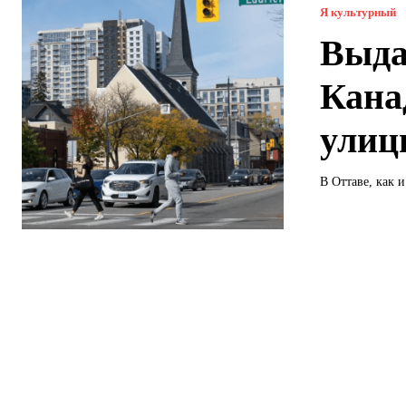
Я культурный
Выда
Кана
улиц
В Оттаве, как 