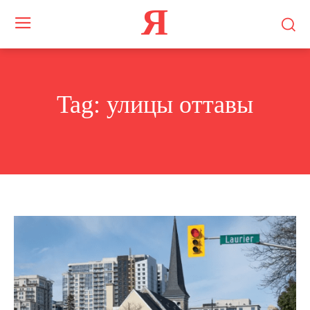
Я
Tag:
улицы оттавы