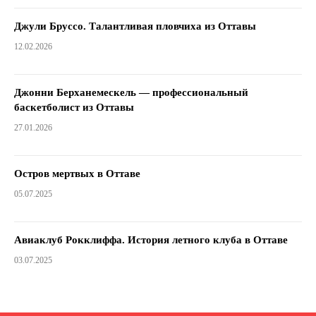
Джули Бруссо. Талантливая пловчиха из Оттавы
12.02.2026
Джонни Берханемескель — профессиональный
баскетболист из Оттавы
27.01.2026
Остров мертвых в Оттаве
05.07.2025
Авиаклуб Рокклиффа. История летного клуба в Оттаве
03.07.2025