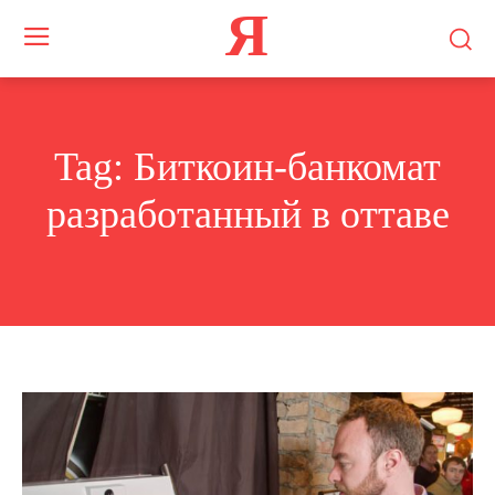
Я
Tag:
Биткоин-банкомат
разработанный в оттаве