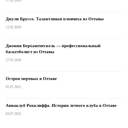
17.02.2026
Джули Бруссо. Талантливая пловчиха из Оттавы
12.02.2026
Джонни Берханемескель — профессиональный
баскетболист из Оттавы
27.01.2026
Остров мертвых в Оттаве
05.07.2025
Авиаклуб Рокклиффа. История летного клуба в Оттаве
03.07.2025