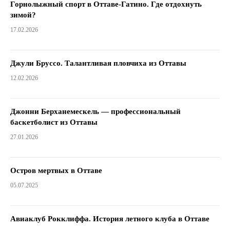
Горнолыжный спорт в Оттаве-Гатино. Где отдохнуть
зимой?
17.02.2026
Джули Бруссо. Талантливая пловчиха из Оттавы
12.02.2026
Джонни Берханемескель — профессиональный
баскетболист из Оттавы
27.01.2026
Остров мертвых в Оттаве
05.07.2025
Авиаклуб Рокклиффа. История летного клуба в Оттаве