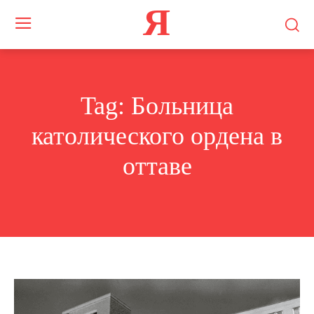
Я
Tag:
Больница
католического ордена в
оттаве