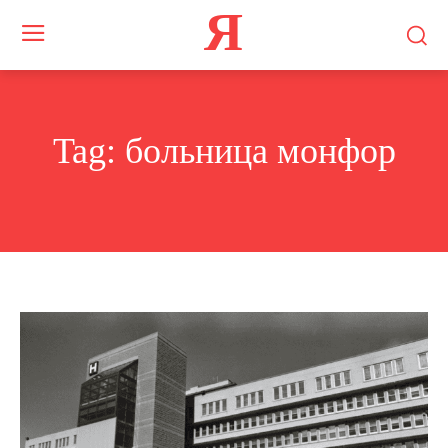
Я
Tag:
больница монфор