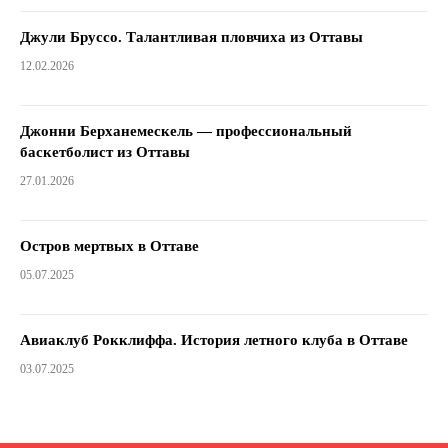
Джули Бруссо. Талантливая пловчиха из Оттавы
12.02.2026
Джонни Берханемескель — профессиональный
баскетболист из Оттавы
27.01.2026
Остров мертвых в Оттаве
05.07.2025
Авиаклуб Рокклиффа. История летного клуба в Оттаве
03.07.2025