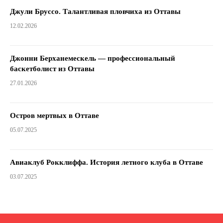
Джули Бруссо. Талантливая пловчиха из Оттавы
12.02.2026
Джонни Берханемескель — профессиональный
баскетболист из Оттавы
27.01.2026
Остров мертвых в Оттаве
05.07.2025
Авиаклуб Рокклиффа. История летного клуба в Оттаве
03.07.2025