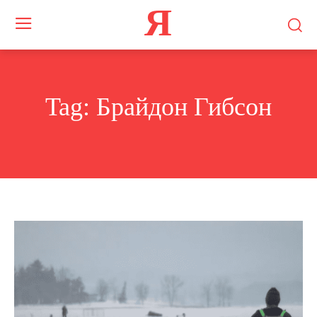
Я
Tag:
Брайдон Гибсон