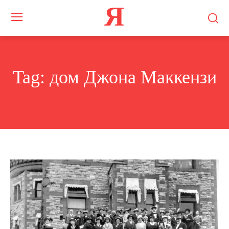
Я
Tag:
дом Джона Маккензи