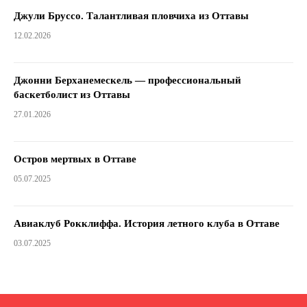
Джули Бруссо. Талантливая пловчиха из Оттавы
12.02.2026
Джонни Берханемескель — профессиональный
баскетболист из Оттавы
27.01.2026
Остров мертвых в Оттаве
05.07.2025
Авиаклуб Рокклиффа. История летного клуба в Оттаве
03.07.2025